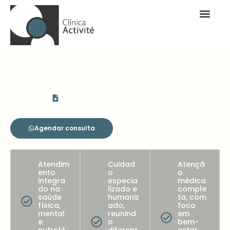
Clínica Activité
Atendimento integrado do ser humano.
TILT test (Teste de inclinação)​
Agendar consulta
Atendim
Cuidad
Atençã
ento
o
o
integra
especia
médica
do na
lizado e
comple
saúde
humaniz
ta, com
física,
ado,
foco
mental
reunind
em
e
o
bem-