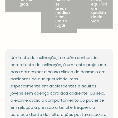
nutroló
diferent
estar,
gica.
es
equilíbri
áreas
o e
médica
qualida
s em
de de
um só
vida.
lugar.
Um teste de inclinação, também conhecido
como teste de inclinação, é um teste projetado
para determinar a causa clínica do desmaio em
pacientes de qualquer idade, mas
especialmente em adolescentes e adultos
jovens sem doença cardíaca aparente. Ou seja,
o exame avalia o comportamento do paciente
em relação à pressão arterial e frequência
cardíaca diante das alterações posturais, pois o