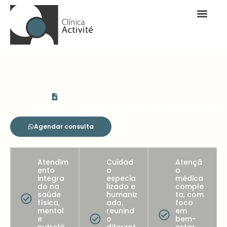
Clínica Activité
Atendimento integrado do ser humano.
Ecocardiograma transtorácico
Agendar consulta
Atendim
Cuidad
Atençã
ento
o
o
integra
especia
médica
do na
lizado e
comple
saúde
humaniz
ta, com
física,
ado,
foco
mental
reunind
em
e
o
bem-