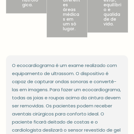
nutroló
diferent
estar,
gica.
es
equilíbri
áreas
o e
médica
qualida
s em
de de
um só
vida.
lugar.
O ecocardiograma é um exame realizado com
equipamento de ultrassom. O dispositivo é
capaz de capturar ondas sonoras e convertê-
las em imagens. Para fazer um ecocardiograma,
todas as joias e roupas acima da cintura devem
ser removidas. Os pacientes podem receber
aventais cirúrgicos para conforto ideal. O
paciente ficará deitado de costas e o
cardiologista deslizará o sensor revestido de gel